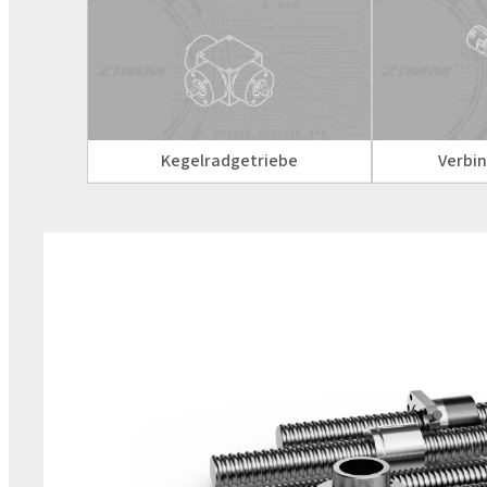
Kegelradgetriebe
Verbi