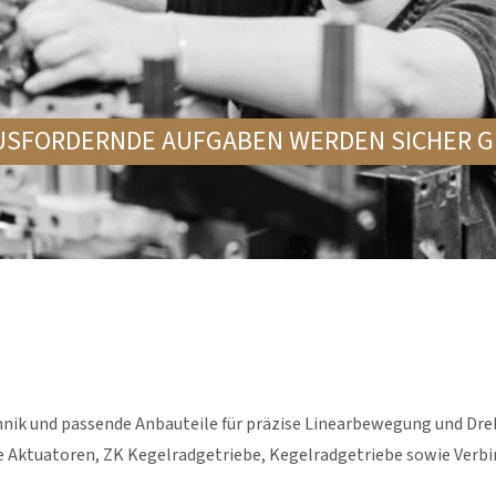
USFORDERNDE AUFGABEN WERDEN SICHER G
echnik und passende Anbauteile für präzise Linearbewegung und 
e Aktuatoren, ZK Kegelradgetriebe, Kegelradgetriebe sowie Ver